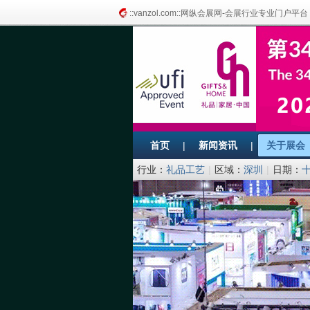
::vanzol.com::网纵会展网-会展行业专业门户平台
首页
|
新闻资讯
|
关于展会
行业：
礼品工艺
|
区域：
深圳
|
日期：
限公司