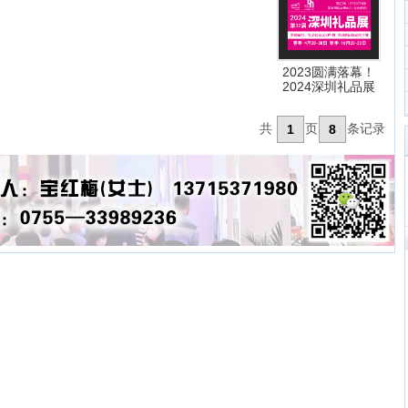
2023圆满落幕！
2024深圳礼品展
共
页
条记录
1
8