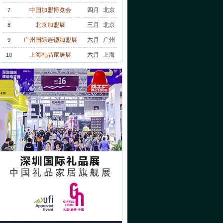
中国加盟博览会
四月
北京
7
北京加盟展
三月
北京
8
广州国际连锁加盟展
六月
广州
9
上海礼品家居展
六月
上海
10