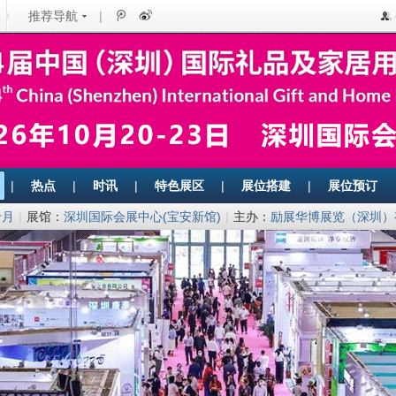
推荐导航
|
|
热点
|
时讯
|
特色展区
|
展位搭建
|
展位预订
十月
|
展馆：
深圳国际会展中心(宝安新馆)
|
主办：
励展华博展览（深圳）