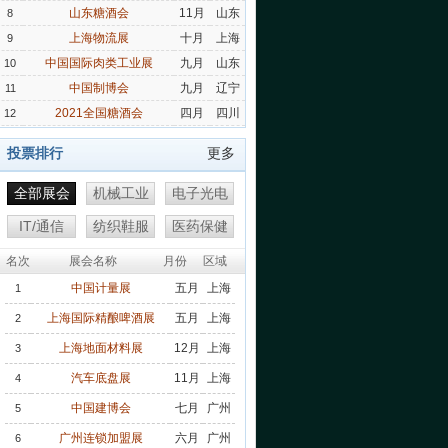
山东糖酒会
11月
山东
8
上海物流展
十月
上海
9
中国国际肉类工业展
九月
山东
10
中国制博会
九月
辽宁
11
2021全国糖酒会
四月
四川
12
投票排行
更多
全部展会
机械工业
电子光电
IT/通信
纺织鞋服
医药保健
名次
展会名称
月份
区域
中国计量展
五月
上海
1
上海国际精酿啤酒展
五月
上海
2
上海地面材料展
12月
上海
3
汽车底盘展
11月
上海
4
中国建博会
七月
广州
5
广州连锁加盟展
六月
广州
6