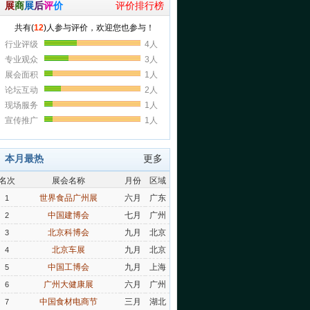
展
商
展
后
评
价
评价排行榜
本月最热
更多
名次
展会名称
月份
区域
世界食品广州展
六月
广东
1
中国建博会
七月
广州
2
北京科博会
九月
北京
3
北京车展
九月
北京
4
中国工博会
九月
上海
5
广州大健康展
六月
广州
6
中国食材电商节
三月
湖北
7