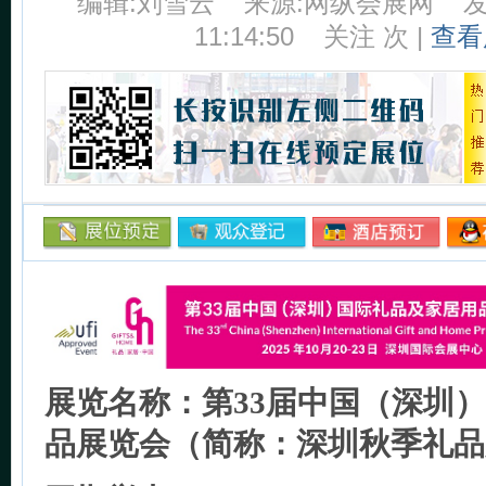
编辑:刘雪云
来源:网纵会展网
发
11:14:50
关注
次 |
查看
展览名称：第33届中国（深圳
品展览会（简称：深圳秋季礼品