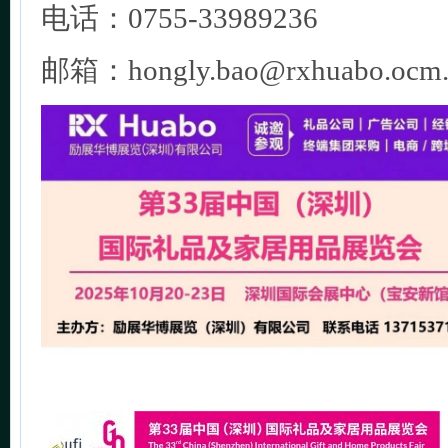
电话：0755-33989236
邮箱：hongly.bao@rxhuabo.ocm.